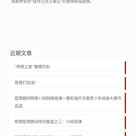
就能体会到“轻舟已过万重山”的喜悦和成就感。
近期文章
“明德之星”璀璨时刻
爸爸们加油！
疫情期间明德13班网络授课一瞥和海外华裔青少年绘画大赛作
品选
明德疫情期间序列报道之三：18班网课