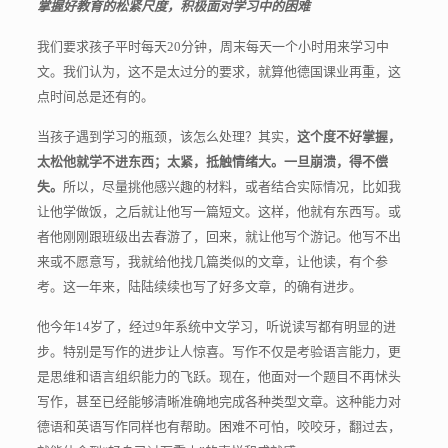
掌握好教育的松紧尺度，积极面对学习中的困难
我们要求孩子平时每天20分钟，周末每天一个小时用来学习中
文。我们认为，这不是太过分的要求，就算他德国课业再重，这
点时间总是还有的。
当孩子遇到学习的瓶颈，该怎么处理？其实，
这个度不好掌握，
太松他就学不进东西；太紧，抵触情绪大。一旦崩溃，得不偿
失。
所以，尽量挑他感兴趣的材料，或者结合实际情况，比如我
让他学做饭，之后就让他写一篇短文。这样，他就有东西写。或
者他刚刚跟班级出去春游了，回来，就让他写个游记。他写不出
来或不愿意写，我就给他找几篇类似的文章，让他读，有个参
考。这一年来，陆陆续续也写了好多文章，的确有进步。
他今年14岁了，经过9年系统中文学习，听说读写都有明显的进
步。特别是写作的进步让人惊喜。写作不仅是考验语言能力，更
是思维和语言组织能力的飞跃。现在，他面对一个题目不再怵头
写作，甚至已经能够清晰准确地完成各种类型文章。这种能力对
德语和英语写作同样也有帮助。困难不可怕，咬咬牙，翻过去，