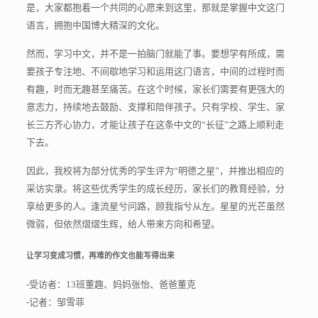
是，大家都抱着一个共同的心愿来到这里，那就是掌握中文这门
语言，拥抱中国博大精深的文化。
然而，学习中文，并不是一拍脑门就能了事。要想学有所成，需
要孩子专注地、不间歇地学习和运用这门语言，中间的过程时而
有趣，时而无趣甚至痛苦。在这个时候，家长们需要有更强大的
意志力，持续地去鼓励、支撑和陪伴孩子。只有学校、学生、家
长三方齐心协力，才能让孩子在这条中文的“长征”之路上顺利走
下去。
因此，我校将为部分优秀的学生评为“明德之星”，并推出相应的
采访实录。将这些优秀学生的成长经历，家长们的教育经验，分
享给更多的人。逢流星兮问路，顾我指兮从左。星星的光芒虽然
微弱，但依然熠熠生辉，给人带来方向和希望。
让学习变成习惯，再难的作文也能写得出来
-受访者：13班董趣、妈妈张怡、爸爸董克
-记者：邹雪菲