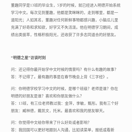
董趣同学是13班的毕业生，5岁的时候，就已经进入明德开始系统
学习中文。每次见到董趣，他都是笑眯眯的，走到哪里，都是一
道阳光；人如其名，董趣对任何新鲜事物都感兴趣，小脑瓜儿里
充满了好奇和求知欲，好学又不失活泼。他在明德学习期间，成
绩出类拔萃，性格积极阳光，还收获了许多志同道合的好朋友。
“明
德之星”访谈时刻
问：还记得你最开始学中文时候的情景吗？有什么有趣的故事？
答：不记得了。最有趣的事是在春节晚会上背《三字经》。
问：你明德学校学习中文的时候，是哪个班级？老师是谁？你在
明德的好朋友是谁？喜欢和你朋友做什么？
答：13班，有三位老师教过我：金萍，李敏，甄彤。我有三个好
朋友：臧林德，戴凯文，托米。最喜欢和我的朋友聊天。
问：你觉得中文给你带来了什么好处或者影响？
答：我回国可以更好地跟别人沟通，比如读菜单，报纸或看新