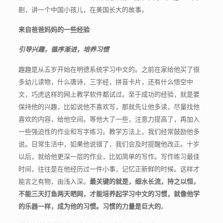
剧，讲一个中国小孩儿，在美国长大的故事。
来自爸爸妈妈的一些经验
引导兴趣，循序渐进，培养习惯
趣趣是从五岁开始在明德系统学习中文的。之前在家给他买了很
多幼儿读物，什么唐诗，三字经，拼音卡片，还有什么悟空中
文，巧虎这样的网上教学软件都试过。至于成功的经验，就是要
保持他的兴趣，比如说他不喜欢写，那就先让他多读，尽量找他
喜欢的内容，给他空间。等他大了一些，注意力提高了，再加入
一些强迫性的作业和写字练习。教学方法上，我们经常鼓励他多
说。日常生活中，如果他说错了，我们会及时提醒他改正。十岁
以后，就给他更深一层的作业，比如简单的写作。写作练习最佳
时间，往往是在他经历过一件小事，记忆正新鲜的时候。这样才
能言之有物，由浅入深。
最关键的就是，细水长流，持之以恒，
不能三天打鱼两天晒网，才能培养起学习中文的习惯，就像他学
的乐器一样，成为他的习惯。习惯的力量是巨大的
。