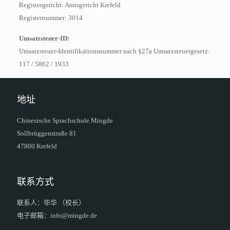
Registergericht: Amtsgericht Krefeld
Registernummer: 3014
Umsatzsteuer-ID:
Umsatzsteuer-Identifikationsnummer nach §27a Umsatzsteuergesetz:
117 / 5862 / 1933
地址
Chinesische Sprachschule Mingde
Sollbrüggenstraße 81
47800 Krefeld
联系方式
联系人：毕华 （校长）
电子邮箱：info@mingde.de