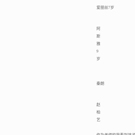
爱丽丝7岁
阿
斯
雅
9
岁
秦朗
赵
柏
艺
作为老师的我看到孩