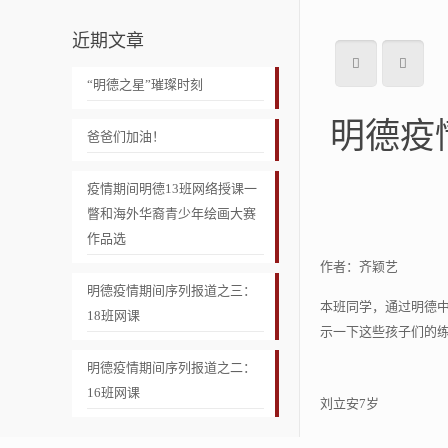
近期文章
“明德之星”璀璨时刻
明德疫
爸爸们加油！
疫情期间明德13班网络授课一
瞥和海外华裔青少年绘画大赛
作品选
作者：齐颖艺
明德疫情期间序列报道之三：
本班同学，通过明德
18班网课
示一下这些孩子们的
明德疫情期间序列报道之二：
16班网课
刘立安7岁