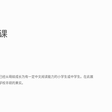
课
已经从萌娃成长为有一定中文阅读能力的小学生或中学生。在此展
学校丰硕的果实。