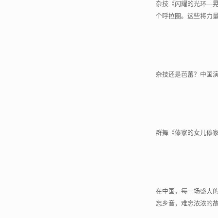
杂技《闪耀的光环—
个呼拉圈。这些将力
杂技还是芭蕾？中国
群舞《傣家的女儿傣
在中国，每一场盛大
忘乡音，难忘浓浓的