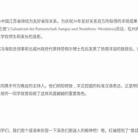
与中国江苏省缔结为友好省际关系。为庆祝30年友好关系双方所取得的丰硕成果，
 Galaabend der Partnerschaft Jiangsu und Nordrhein–W
文学校师生和家长的身影。
馆冯海阳总领事和北威州政府代表特劳佩尔博士先后发表了热情洋溢的致辞后，
共同携手作为晚会的主持人。他们阴阳顿挫﹑字正腔圆的标准汉语表达，正是明
女胡乔一同学就曾担纲了这样风度翩翩的重要角色。
学们，我们用个成语来形容一下演员们那迷人的眼神吧！嗯，红编想到了“眉目