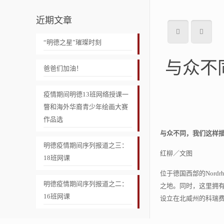
近期文章
“明德之星”璀璨时刻
与众不
爸爸们加油！
疫情期间明德13班网络授课一
瞥和海外华裔青少年绘画大赛
作品选
与众不同，我们这样描
明德疫情期间序列报道之三：
红柳／文图
18班网课
位于德国西部的Nord
明德疫情期间序列报道之二：
之地。同时，这里拥
16班网课
设立在北威州的科瑞费尔