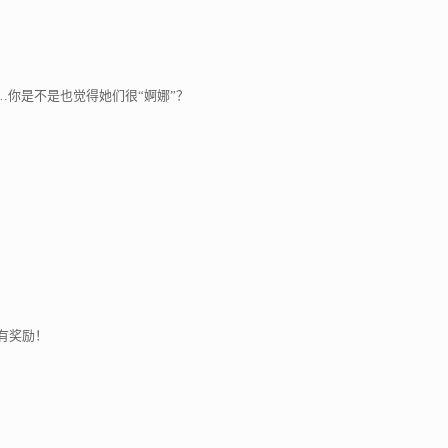
…你是不是也觉得她们很“婀娜”？
有奖励！