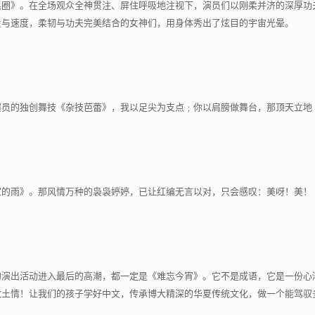
晃圈》。在全场观众全神贯注、屏住呼吸地注视下，演员们以刚柔并济的深厚功
量与速度，柔韧与功夫完美结合的女神们，用身体秀出了炫目的宇宙光晕。
演员的独创舞技《杂技芭蕾》，我以足尖为支点﹔你以肩膀做舞台，那顶天立地
家的雨》。那风情万种的袅袅婷婷，已让红编无言以对，只会感叹：美呀！美！
的演出活动进入最后的高潮，都一定是《难忘今宵》。它不是成语，它是一份心
故土情！让我们的孩子学好中文，传承博大精深的华夏传统文化，做一个能驾驭