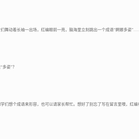
们舞动着长袖一出场，红编眼前一亮，脑海里立刻跳出一个成语“婀娜多姿”…
“多姿”？
同学们想个成语来形容，也可以请家长帮忙。想好了别忘了写在留言里噢，红编