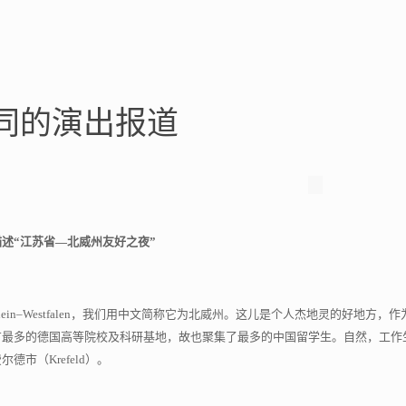
同的演出报道
述“江苏省—北威州友好之夜”
rhein–Westfalen，我们用中文简称它为北威州。这儿是个人杰地灵的好
有最多的德国高等院校及科研基地，故也聚集了最多的中国留学生。自然，工作
德市（Krefeld）。