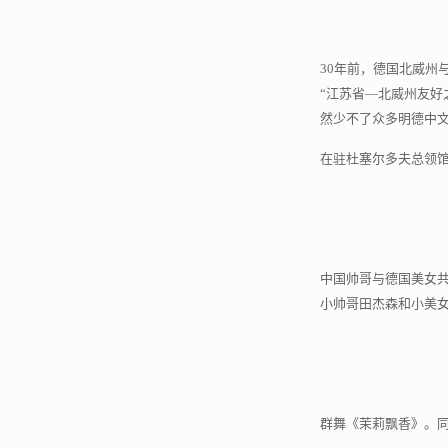
30年前，德国北威州
“江苏省—北威州友好之夜”(
然少不了众多明德中
在驻杜塞尔多夫总领
中国帅哥与德国美女
小帅哥田杰森和小美
群舞《茉莉飘香》。同