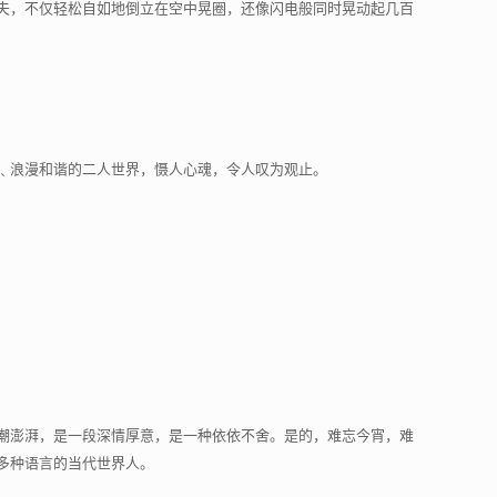
夫，不仅轻松自如地倒立在空中晃圈，还像闪电般同时晃动起几百
﹑浪漫和谐的二人世界，慑人心魂，令人叹为观止。
潮澎湃，是一段深情厚意，是一种依依不舍。是的，难忘今宵，难
多种语言的当代世界人。