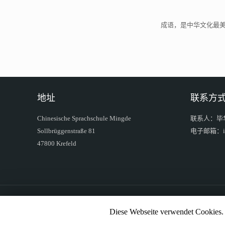
成语，是中华文化最
地址
联系方
Chinesische Sprachschule Mingde
联系人：毕
Sollbrüggenstraße 81
电子邮箱：inf
47800 Krefeld
©
明德中文学校. All Rights Reserved.
Datenschutz
Impressum
Diese Webseite verwendet Cookies. 