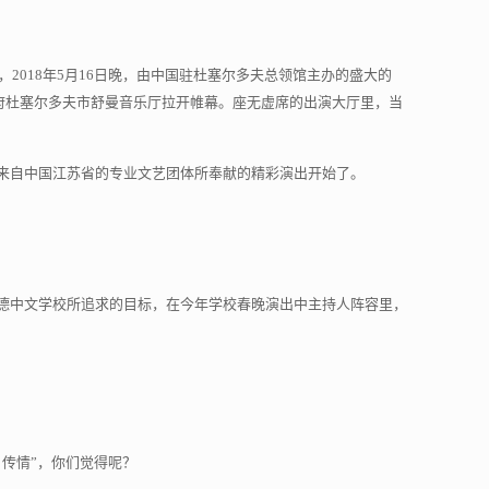
2018年5月16日晚，由中国驻杜塞尔多夫总领馆主办的盛大的
estfalen)活动，在州府杜塞尔多夫市舒曼音乐厅拉开帷幕。座无虚席的出演大厅里，当
来自中国江苏省的专业文艺团体所奉献的精彩演出开始了。
德中文学校所追求的目标，在今年学校春晚演出中主持人阵容里，
传情”，你们觉得呢？